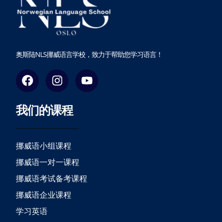
奥斯陆NLS挪威语言学校，致力于帮助您学习语言！
F
I
Y
a
n
o
c
s
u
我们的课程
e
t
t
b
a
u
o
g
b
o
r
e
挪威语小组课程
k
a
挪威语一对一课程
m
挪威语考试备考课程
挪威语企业课程
学习英语