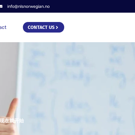
info@nlsnorwegian.no
act
CONTACT US
现在就开始