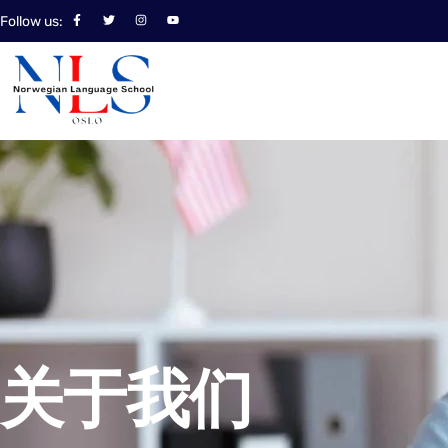
Skip
F
T
I
Y
Follow us:
a
w
n
o
to
c
i
s
u
e
t
t
t
content
b
t
a
u
o
e
g
b
o
r
r
e
k
a
-
m
f
关于我们