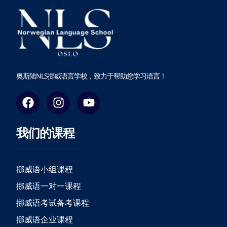
奥斯陆NLS挪威语言学校，致力于帮助您学习语言！
F
I
Y
a
n
o
c
s
u
我们的课程
e
t
t
b
a
u
o
g
b
o
r
e
挪威语小组课程
k
a
挪威语一对一课程
m
挪威语考试备考课程
挪威语企业课程