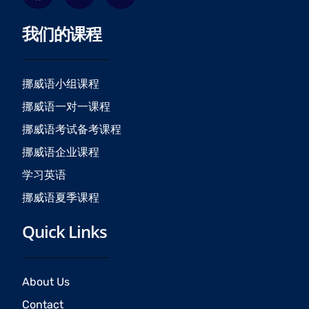
c
s
u
我们的课程
e
t
t
b
a
u
o
g
b
o
r
e
挪威语小组课程
k
a
挪威语一对一课程
m
挪威语考试备考课程
挪威语企业课程
学习英语
挪威语夏季课程
Quick Links
About Us
Contact