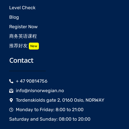
Level Check
Blog
Register Now
商务英语课程
推荐好友
New
Contact
+ 47 90814756
info@nlsnorwegian.no
Tordenskiolds gate 2, 0160 Oslo, NORWAY
Monday to Friday: 8:00 to 21:00
Saturday and Sunday: 08:00 to 20:00