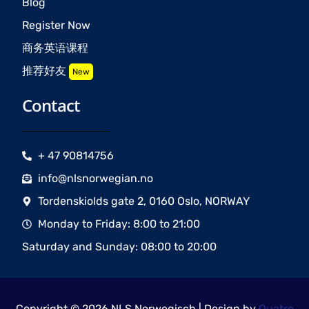
Blog
Register Now
商务英语课程
推荐好友
New
Contact
+ 47 90814756
info@nlsnorwegian.no
Tordenskiolds gate 2, 0160 Oslo, NORWAY
Monday to Friday: 8:00 to 21:00
Saturday and Sunday: 08:00 to 20:00
Copyright © 2026 NLS Norwegisch | Design by
Quatro