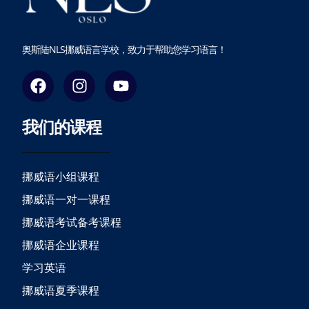
奥斯陆NLS挪威语言学校，致力于帮助您学习语言！
F
I
Y
a
n
o
c
s
u
我们的课程
e
t
t
b
a
u
o
g
b
o
r
e
挪威语小组课程
k
a
挪威语一对一课程
m
挪威语考试备考课程
挪威语企业课程
学习英语
挪威语夏季课程