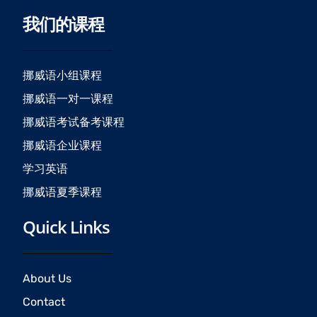
c
s
u
我们的课程
e
t
t
b
a
u
o
g
b
o
r
e
挪威语小组课程
k
a
挪威语一对一课程
m
挪威语考试备考课程
挪威语企业课程
学习英语
挪威语夏季课程
Quick Links
About Us
Contact