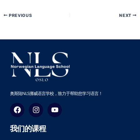
PREVIOUS
NEXT
奥斯陆NLS挪威语言学校，致力于帮助您学习语言！
F
I
Y
a
n
o
c
s
u
我们的课程
e
t
t
b
a
u