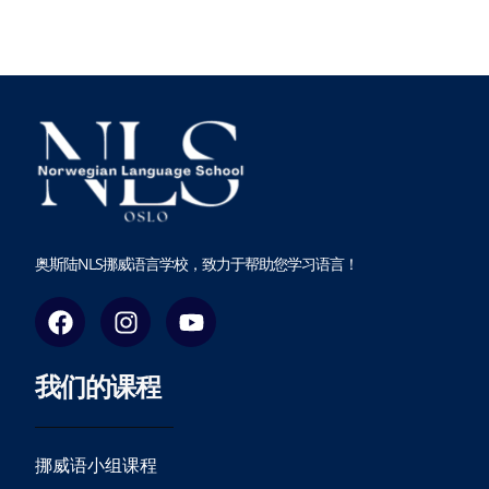
奥斯陆NLS挪威语言学校，致力于帮助您学习语言！
F
I
Y
a
n
o
c
s
u
我们的课程
e
t
t
b
a
u
o
g
b
o
r
e
挪威语小组课程
k
a