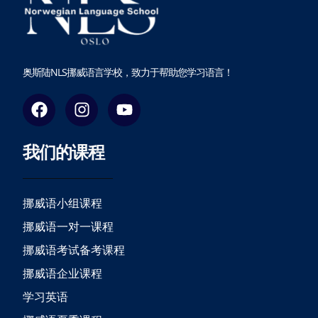
奥斯陆NLS挪威语言学校，致力于帮助您学习语言！
F
I
Y
a
n
o
c
s
u
我们的课程
e
t
t
b
a
u
o
g
b
o
r
e
挪威语小组课程
k
a
挪威语一对一课程
m
挪威语考试备考课程
挪威语企业课程
学习英语