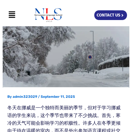
Skip
Menu
to
CONTACT US
content
By
admin323029
/
September 11, 2025
冬天在挪威是一个独特而美丽的季节，但对于学习挪威
语的学生来说，这个季节也带来了不少挑战。首先，寒
冷的天气可能会影响学习的积极性。许多人在冬季更倾
向于待在温暖的室内，而不是外出参加语言课程或社交