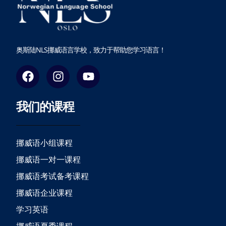
奥斯陆NLS挪威语言学校，致力于帮助您学习语言！
F
I
Y
a
n
o
c
s
u
我们的课程
e
t
t
b
a
u
o
g
b
o
r
e
挪威语小组课程
k
a
挪威语一对一课程
m
挪威语考试备考课程
挪威语企业课程
学习英语