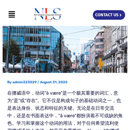
Skip
Menu
to
CONTACT US
content
By
admin323029
/
August 31, 2025
在挪威语中，动词“å være”是一个极其重要的词汇，意
为“是”或“存在”。它不仅是构成句子的基础动词之一，也
是表达身份、状态和特征的关键。无论是在日常交流
中，还是在书面表达中，“å være”都扮演着不可或缺的角
色。学习和掌握这个动词的用法，对于任何希望流利使