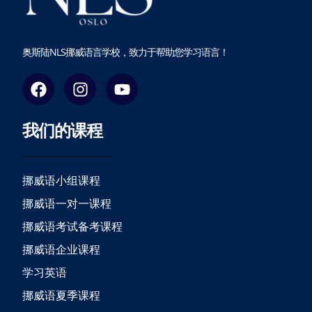
奥斯陆NLS挪威语言学校，致力于帮助您学习语言！
F
I
Y
a
n
o
c
s
u
我们的课程
e
t
t
b
a
u
o
g
b
o
r
e
挪威语小组课程
k
a
挪威语一对一课程
m
挪威语考试备考课程
挪威语企业课程
学习英语
挪威语夏季课程