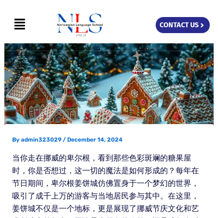
Skip
Menu
to
CONTACT US
content
By
admin323029
/
December 14, 2024
当你走在挪威的卑尔根，看到那些色彩斑斓的糖果屋
时，你是否想过，这一切的魔法是如何形成的？每年在
节日期间，卑尔根姜饼城仿佛置身于一个梦幻的世界，
吸引了成千上万的游客与当地居民参与其中。在这里，
姜饼城不仅是一个地标，更是展现了挪威节庆文化和艺