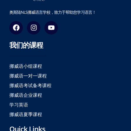
奥斯陆NLS挪威语言学校，致力于帮助您学习语言！
F
I
Y
a
n
o
c
s
u
我们的课程
e
t
t
b
a
u
o
g
b
o
r
e
挪威语小组课程
k
a
挪威语一对一课程
m
挪威语考试备考课程
挪威语企业课程
学习英语
挪威语夏季课程
Quick Links