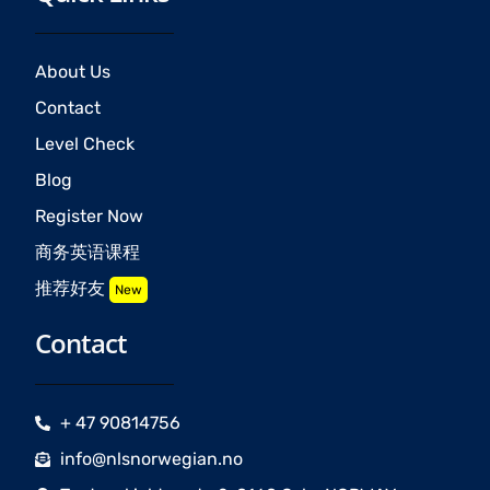
About Us
Contact
Level Check
Blog
Register Now
商务英语课程
推荐好友
New
Contact
+ 47 90814756
info@nlsnorwegian.no