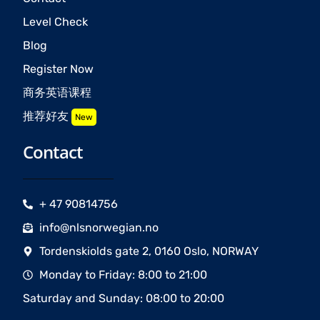
Level Check
Blog
Register Now
商务英语课程
推荐好友
New
Contact
+ 47 90814756
info@nlsnorwegian.no
Tordenskiolds gate 2, 0160 Oslo, NORWAY
Monday to Friday: 8:00 to 21:00
Saturday and Sunday: 08:00 to 20:00