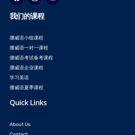
a
n
o
c
s
u
我们的课程
e
t
t
b
a
u
o
g
b
o
r
e
挪威语小组课程
k
a
挪威语一对一课程
m
挪威语考试备考课程
挪威语企业课程
学习英语
挪威语夏季课程
Quick Links
About Us
Contact