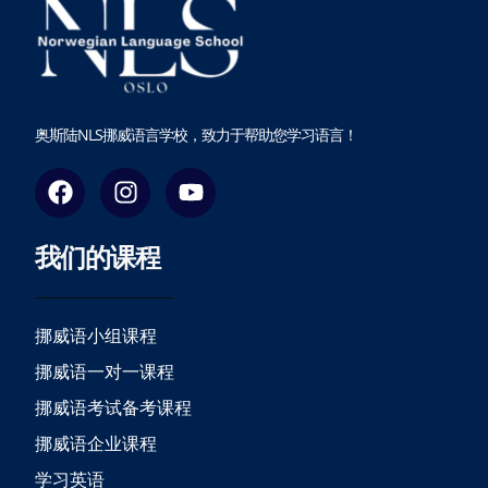
奥斯陆NLS挪威语言学校，致力于帮助您学习语言！
F
I
Y
a
n
o
c
s
u
我们的课程
e
t
t
b
a
u
o
g
b
o
r
e
挪威语小组课程
k
a
挪威语一对一课程
m
挪威语考试备考课程
挪威语企业课程
学习英语