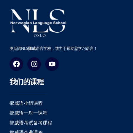
奥斯陆NLS挪威语言学校，致力于帮助您学习语言！
F
I
Y
a
n
o
c
s
u
我们的课程
e
t
t
b
a
u
o
g
b
o
r
e
挪威语小组课程
k
a
挪威语一对一课程
m
挪威语考试备考课程
挪威语企业课程