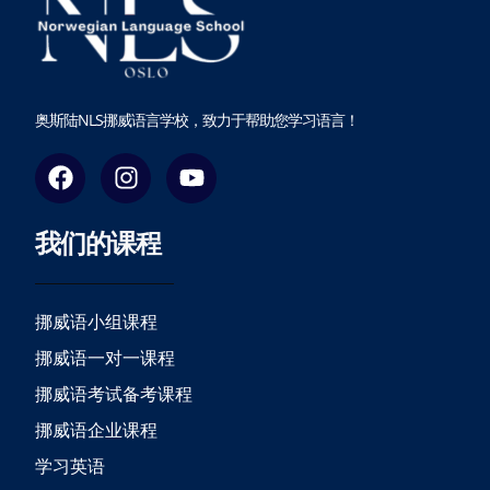
奥斯陆NLS挪威语言学校，致力于帮助您学习语言！
F
I
Y
a
n
o
c
s
u
我们的课程
e
t
t
b
a
u
o
g
b
o
r
e
挪威语小组课程
k
a
挪威语一对一课程
m
挪威语考试备考课程
挪威语企业课程
学习英语