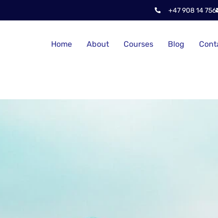
+47 908 14 756
Home
About
Courses
Blog
Cont