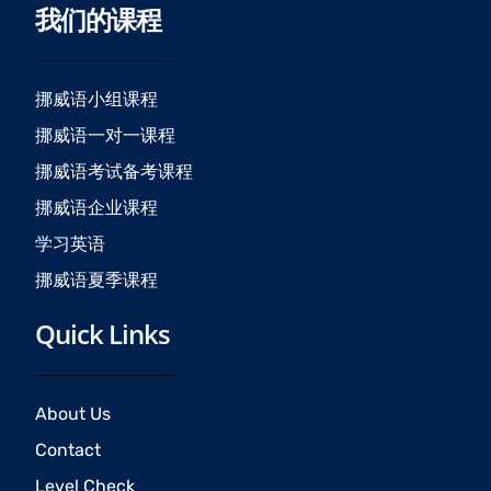
我们的课程
e
t
t
b
a
u
o
g
b
o
r
e
挪威语小组课程
k
a
挪威语一对一课程
m
挪威语考试备考课程
挪威语企业课程
学习英语
挪威语夏季课程
Quick Links
About Us
Contact
Level Check