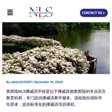
Skip
Menu
to
CONTACT US
content
By
admin323029
/
December 14, 2025
奥斯陆NLS挪威语学校是位于挪威首都奥斯陆的专业语言
教育机构，专门提供挪威语教学服务。该校面向国际学
生群体，提供标准化的挪威语培训课程。