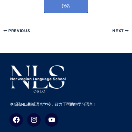
报名
PREVIOUS
NEXT
奥斯陆NLS挪威语言学校，致力于帮助您学习语言！
F
I
Y
a
n
o
c
s
u