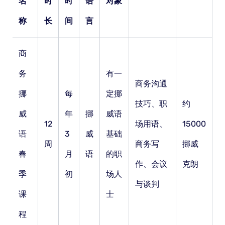
名
时
时
语
对象
称
长
间
言
商
务
有一
商务沟通
挪
每
定挪
技巧、职
约
威
年
挪
威语
12
场用语、
15000
语
3
威
基础
周
商务写
挪威
春
月
语
的职
作、会议
克朗
季
初
场人
与谈判
课
士
程