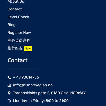
About Us
Contact
Level Check
Blog
Register Now
商务英语课程
推荐好友
New
Contact
+ 47 90814756
info@nlsnorwegian.no
Tordenskiolds gate 2, 0160 Oslo, NORWAY
Monday to Friday: 8:00 to 21:00