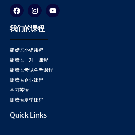
F
I
Y
a
n
o
c
s
u
我们的课程
e
t
t
b
a
u
o
g
b
o
r
e
挪威语小组课程
k
a
挪威语一对一课程
m
挪威语考试备考课程
挪威语企业课程
学习英语
挪威语夏季课程
Quick Links