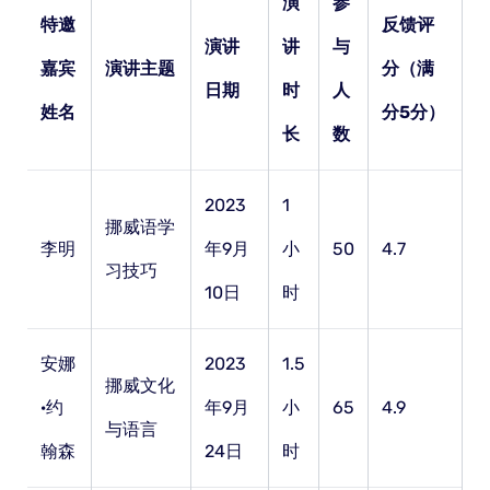
演
参
特邀
反馈评
演讲
讲
与
嘉宾
演讲主题
分（满
日期
时
人
姓名
分5分）
长
数
2023
1
挪威语学
李明
年9月
小
50
4.7
习技巧
10日
时
安娜
2023
1.5
挪威文化
·约
年9月
小
65
4.9
与语言
翰森
24日
时