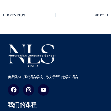
PREVIOUS
NEXT
奥斯陆NLS挪威语言学校，致力于帮助您学习语言！
F
I
Y
a
n
o
c
s
u
我们的课程
e
t
t
b
a
u