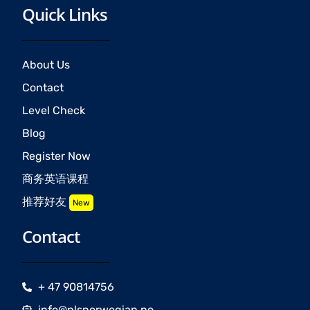
Quick Links
About Us
Contact
Level Check
Blog
Register Now
商务英语课程
推荐好友
New
Contact
+ 47 90814756
info@nlsnorwegian.no