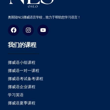
奥斯陆NLS挪威语言学校，致力于帮助您学习语言！
F
I
Y
a
n
o
c
s
u
我们的课程
e
t
t
b
a
u
o
g
b
o
r
e
挪威语小组课程
k
a
挪威语一对一课程
m
挪威语考试备考课程
挪威语企业课程
学习英语
挪威语夏季课程