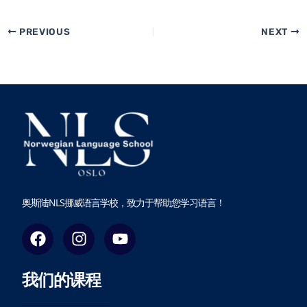
PREVIOUS
NEXT
奥斯陆NLS挪威语言学校，致力于帮助您学习语言！
F
I
Y
a
n
o
c
s
u
我们的课程
e
t
t
b
a
u