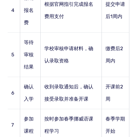
根据官网指引完成报名
提交申请
4
报名
费用支付
后1周内
费
等待
学校审核申请材料，确
缴费后2
5
审核
认录取资格
周内
结果
确认
收到录取通知后，确认
开课前2
6
入学
接受录取并准备开课
周
参加
按时参加春季挪威语课
春季学期
7
课程
程学习
开始