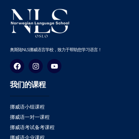
奥斯陆NLS挪威语言学校，致力于帮助您学习语言！
F
I
Y
a
n
o
c
s
u
我们的课程
e
t
t
b
a
u
o
g
b
o
r
e
挪威语小组课程
k
a
挪威语一对一课程
m
挪威语考试备考课程
挪威语企业课程