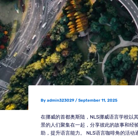
By
admin323029
/
September 11, 2025
在挪威的首都奥斯陆，NLS挪威语言学校以
景的人们聚集在一起，分享彼此的故事和经验
助，提升语言能力。 NLS语言咖啡角的活