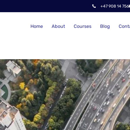
+47 908 14 756
Home
About
Courses
Blog
Cont