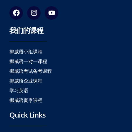
F
I
Y
a
n
o
c
s
u
我们的课程
e
t
t
b
a
u
o
g
b
o
r
e
挪威语小组课程
k
a
挪威语一对一课程
m
挪威语考试备考课程
挪威语企业课程
学习英语
挪威语夏季课程
Quick Links