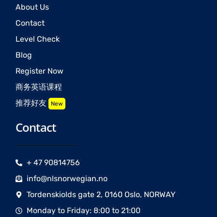
About Us
Contact
Level Check
Blog
Register Now
商务英语课程
推荐好友
New
Contact
+ 47 90814756
info@nlsnorwegian.no
Tordenskiolds gate 2, 0160 Oslo, NORWAY
Monday to Friday: 8:00 to 21:00