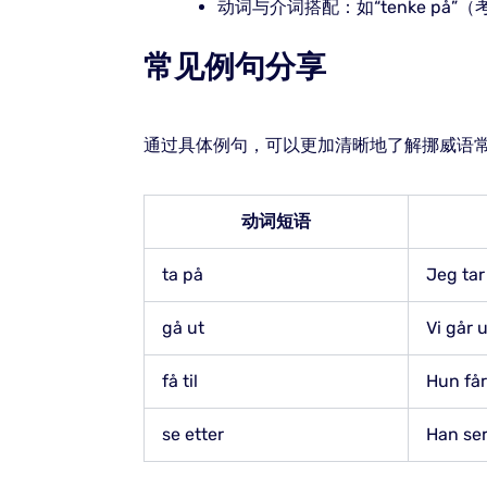
动词与介词搭配：如“tenke på
常见例句分享
通过具体例句，可以更加清晰地了解挪威语
动词短语
ta på
Jeg tar
gå ut
Vi går u
få til
Hun får 
se etter
Han ser