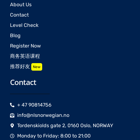
About Us
Contact
Level Check
Blog
Register Now
商务英语课程
推荐好友
New
Contact
+ 47 90814756
info@nlsnorwegian.no
Tordenskiolds gate 2, 0160 Oslo, NORWAY
Monday to Friday: 8:00 to 21:00