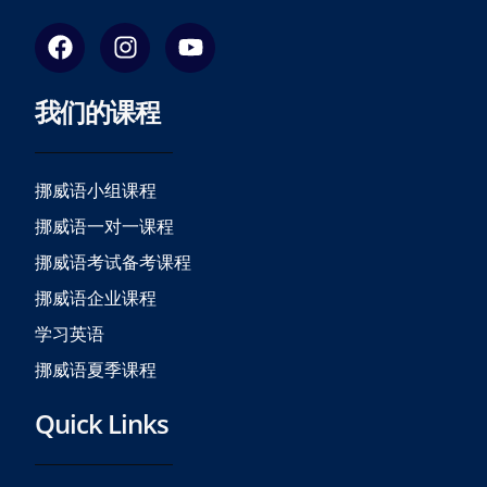
F
I
Y
a
n
o
c
s
u
我们的课程
e
t
t
b
a
u
o
g
b
o
r
e
挪威语小组课程
k
a
挪威语一对一课程
m
挪威语考试备考课程
挪威语企业课程
学习英语
挪威语夏季课程
Quick Links