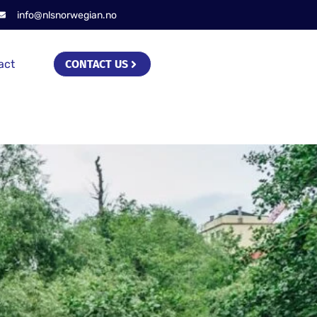
info@nlsnorwegian.no
act
CONTACT US