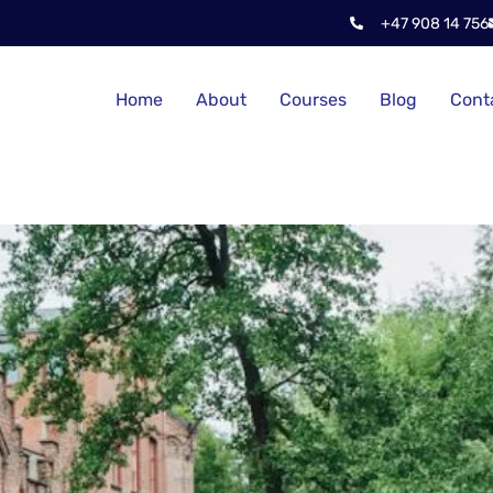
+47 908 14 756
Home
About
Courses
Blog
Cont