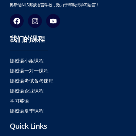
奥斯陆NLS挪威语言学校，致力于帮助您学习语言！
F
I
Y
a
n
o
c
s
u
我们的课程
e
t
t
b
a
u
o
g
b
o
r
e
挪威语小组课程
k
a
挪威语一对一课程
m
挪威语考试备考课程
挪威语企业课程
学习英语
挪威语夏季课程
Quick Links