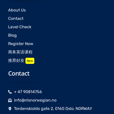
About Us
Contact
Level Check
Blog
Register Now
商务英语课程
推荐好友
New
Contact
+ 47 90814756
info@nlsnorwegian.no
Tordenskiolds gate 2, 0160 Oslo, NORWAY