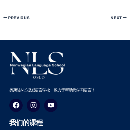
PREVIOUS
NEXT
奥斯陆NLS挪威语言学校，致力于帮助您学习语言！
F
I
Y
a
n
o
c
s
u
我们的课程
e
t
t
b
a
u