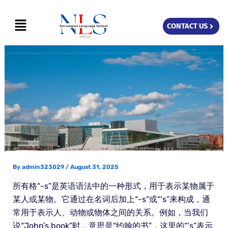
Skip
Menu
to
CONTACT US
content
By
admin323029
/
August 31, 2025
所有格“-s”是英语语法中的一种形式，用于表示某物属于
某人或某物。它通过在名词后加上“-s”或“’s”来构成，通
常用于表示人、动物或物体之间的关系。例如，当我们
说“John’s book”时，意思是“约翰的书”，这里的“’s”表示