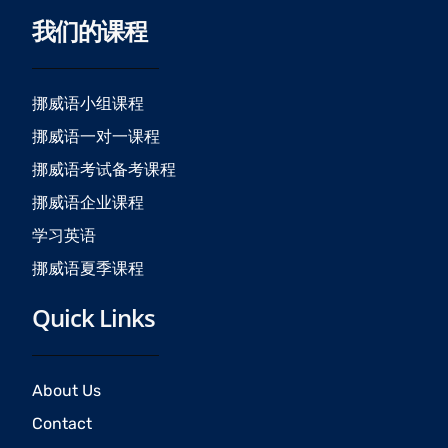
c
s
u
我们的课程
e
t
t
b
a
u
o
g
b
o
r
e
挪威语小组课程
k
a
挪威语一对一课程
m
挪威语考试备考课程
挪威语企业课程
学习英语
挪威语夏季课程
Quick Links
About Us
Contact