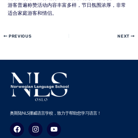
游客普遍称赞活动内容丰富多样，节日氛围浓厚，非常
适合家庭游客和情侣。
PREVIOUS
NEXT
奥斯陆NLS挪威语言学校，致力于帮助您学习语言！
F
I
Y
a
n
o