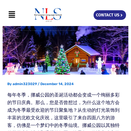
Skip
Menu
to
CONTACT US
content
By
admin323029
/
December 14, 2024
每年冬季，挪威公园的圣诞活动都会变成一个绚丽多彩
的节日庆典。那么，您是否曾想过，为什么这个地方会
成为冬季最受欢迎的节日聚集地？从生动的灯光装饰到
丰富的北欧文化庆祝，这里吸引了来自四面八方的游
客，仿佛是一个梦幻中的冬季仙境。挪威公园以其独特