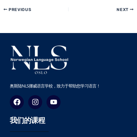
PREVIOUS
NEXT
奥斯陆NLS挪威语言学校，致力于帮助您学习语言！
F
I
Y
a
n
o
c
s
u
我们的课程
e
t
t
b
a
u
o
g
b