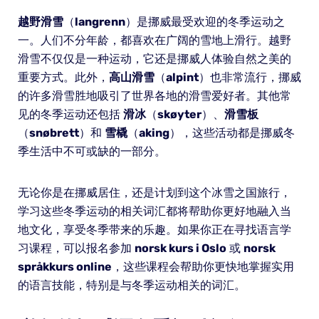
越野滑雪
（
langrenn
）是挪威最受欢迎的冬季运动之
一。人们不分年龄，都喜欢在广阔的雪地上滑行。越野
滑雪不仅仅是一种运动，它还是挪威人体验自然之美的
重要方式。此外，
高山滑雪
（
alpint
）也非常流行，挪威
的许多滑雪胜地吸引了世界各地的滑雪爱好者。其他常
见的冬季运动还包括
滑冰
（
skøyter
）、
滑雪板
（
snøbrett
）和
雪橇
（
aking
），这些活动都是挪威冬
季生活中不可或缺的一部分。
无论你是在挪威居住，还是计划到这个冰雪之国旅行，
学习这些冬季运动的相关词汇都将帮助你更好地融入当
地文化，享受冬季带来的乐趣。如果你正在寻找语言学
习课程，可以报名参加
norsk kurs i Oslo
或
norsk
språkkurs online
，这些课程会帮助你更快地掌握实用
的语言技能，特别是与冬季运动相关的词汇。