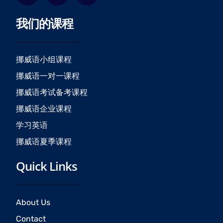
c
s
u
我们的课程
e
t
t
b
a
u
o
g
b
o
r
e
挪威语小组课程
k
a
挪威语一对一课程
m
挪威语考试备考课程
挪威语企业课程
学习英语
挪威语夏季课程
Quick Links
About Us
Contact