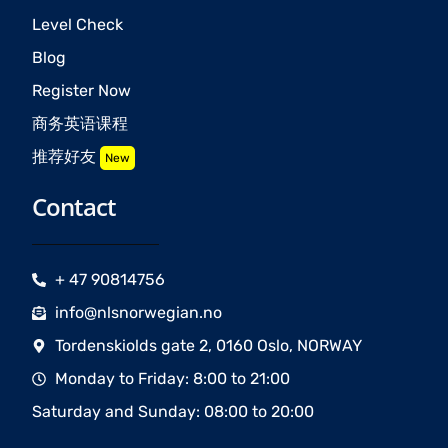
Level Check
Blog
Register Now
商务英语课程
推荐好友
New
Contact
+ 47 90814756
info@nlsnorwegian.no
Tordenskiolds gate 2, 0160 Oslo, NORWAY
Monday to Friday: 8:00 to 21:00
Saturday and Sunday: 08:00 to 20:00