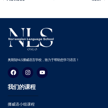
奥斯陆NLS挪威语言学校，致力于帮助您学习语言！
F
I
Y
a
n
o
c
s
u
我们的课程
e
t
t
b
a
u
o
g
b
o
r
e
挪威语小组课程