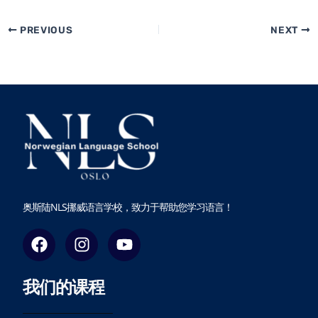
PREVIOUS
NEXT
奥斯陆NLS挪威语言学校，致力于帮助您学习语言！
F
I
Y
a
n
o
c
s
u
我们的课程
e
t
t
b
a
u
o
g
b