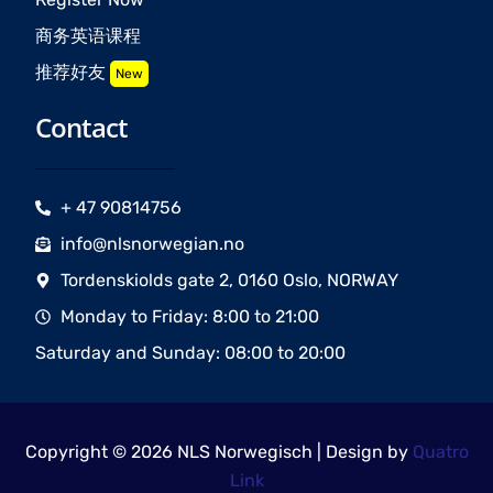
商务英语课程
推荐好友
New
Contact
+ 47 90814756
info@nlsnorwegian.no
Tordenskiolds gate 2, 0160 Oslo, NORWAY
Monday to Friday: 8:00 to 21:00
Saturday and Sunday: 08:00 to 20:00
Copyright © 2026 NLS Norwegisch | Design by
Quatro
Link