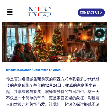
Skip
Menu
to
CONTACT US
content
By
admin323029
/
December 17, 2024
你是否知道挪威圣诞前夜的庆祝方式承载着多少代代相
传的家庭传统？每年的12月24日，挪威的家庭围坐在一
起，共享温暖与欢笑，演绎着独特的节日习俗。这一天
不仅是一个简单的节日，更是家庭团聚的象征，彰显着
人们对彼此的关怀与爱。让我们一起深入探讨挪威圣诞