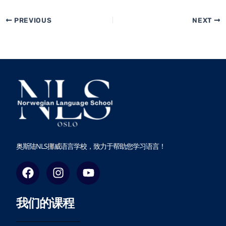
PREVIOUS
NEXT
奥斯陆NLS挪威语言学校，致力于帮助您学习语言！
F
I
Y
a
n
o
c
s
u
我们的课程
e
t
t
b
a
u
o
g
b