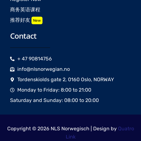
商务英语课程
推荐好友
New
Contact
+ 47 90814756
info@nlsnorwegian.no
Tordenskiolds gate 2, 0160 Oslo, NORWAY
Monday to Friday: 8:00 to 21:00
Saturday and Sunday: 08:00 to 20:00
Copyright © 2026 NLS Norwegisch | Design by
Quatro
Link