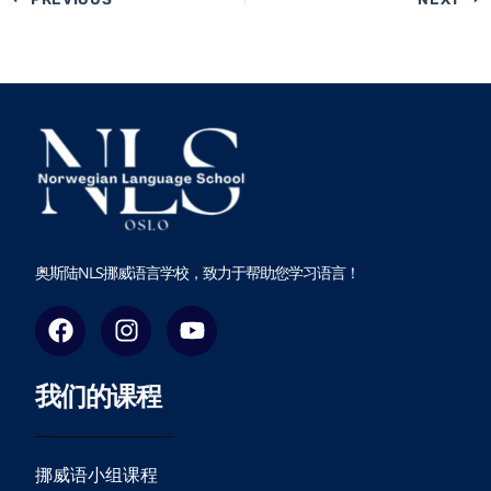
奥斯陆NLS挪威语言学校，致力于帮助您学习语言！
F
I
Y
a
n
o
c
s
u
我们的课程
e
t
t
b
a
u
o
g
b
o
r
e
挪威语小组课程