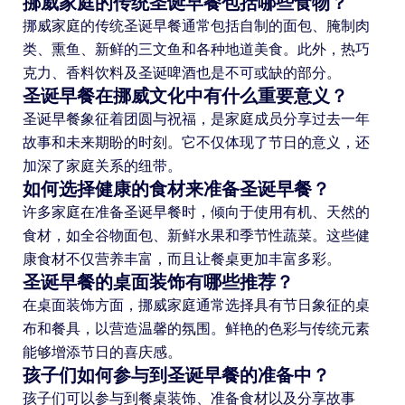
挪威家庭的传统圣诞早餐包括哪些食物？
挪威家庭的传统圣诞早餐通常包括自制的面包、腌制肉
类、熏鱼、新鲜的三文鱼和各种地道美食。此外，热巧
克力、香料饮料及圣诞啤酒也是不可或缺的部分。
圣诞早餐在挪威文化中有什么重要意义？
圣诞早餐象征着团圆与祝福，是家庭成员分享过去一年
故事和未来期盼的时刻。它不仅体现了节日的意义，还
加深了家庭关系的纽带。
如何选择健康的食材来准备圣诞早餐？
许多家庭在准备圣诞早餐时，倾向于使用有机、天然的
食材，如全谷物面包、新鲜水果和季节性蔬菜。这些健
康食材不仅营养丰富，而且让餐桌更加丰富多彩。
圣诞早餐的桌面装饰有哪些推荐？
在桌面装饰方面，挪威家庭通常选择具有节日象征的桌
布和餐具，以营造温馨的氛围。鲜艳的色彩与传统元素
能够增添节日的喜庆感。
孩子们如何参与到圣诞早餐的准备中？
孩子们可以参与到餐桌装饰、准备食材以及分享故事