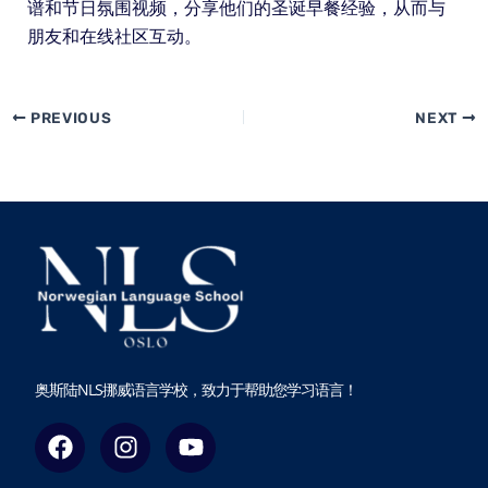
谱和节日氛围视频，分享他们的圣诞早餐经验，从而与
朋友和在线社区互动。
PREVIOUS
NEXT
奥斯陆NLS挪威语言学校，致力于帮助您学习语言！
F
I
Y
a
n
o
c
s
u