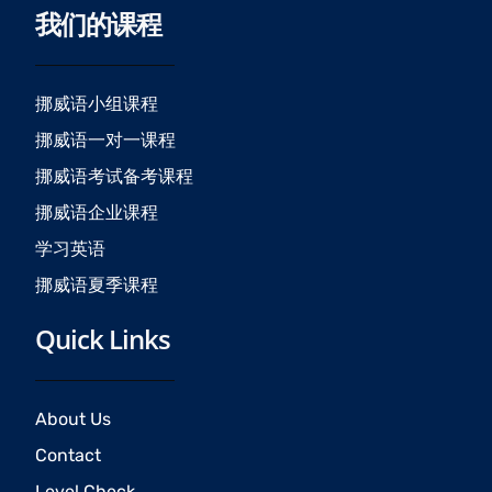
我们的课程
e
t
t
b
a
u
o
g
b
o
r
e
挪威语小组课程
k
a
挪威语一对一课程
m
挪威语考试备考课程
挪威语企业课程
学习英语
挪威语夏季课程
Quick Links
About Us
Contact
Level Check