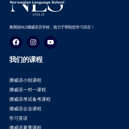
奥斯陆NLS挪威语言学校，致力于帮助您学习语言！
F
I
Y
a
n
o
c
s
u
我们的课程
e
t
t
b
a
u
o
g
b
o
r
e
挪威语小组课程
k
a
挪威语一对一课程
m
挪威语考试备考课程
挪威语企业课程
学习英语
挪威语夏季课程