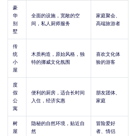
豪
华
全面的设施，宽敞的空
家庭聚会、
别
间，私人厨师服务
高端旅游者
墅
传
统
木质构造，原始风格，独
喜欢文化体
小
特的挪威文化氛围
验的游客
屋
度
假
便利的厨房，适合长时间
朋友团体、
公
入住，经济实惠
家庭
寓
树
隐秘的自然环境，贴近自
冒险爱好
屋
然
者、情侣