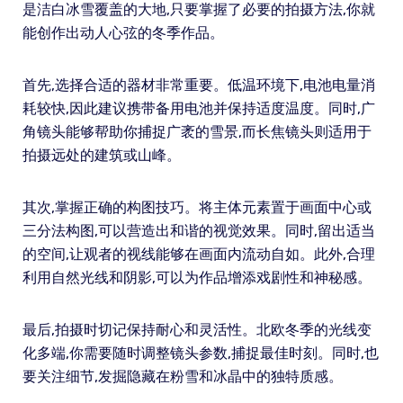
是洁白冰雪覆盖的大地,只要掌握了必要的拍摄方法,你就
能创作出动人心弦的冬季作品。
首先,选择合适的器材非常重要。低温环境下,电池电量消
耗较快,因此建议携带备用电池并保持适度温度。同时,广
角镜头能够帮助你捕捉广袤的雪景,而长焦镜头则适用于
拍摄远处的建筑或山峰。
其次,掌握正确的构图技巧。将主体元素置于画面中心或
三分法构图,可以营造出和谐的视觉效果。同时,留出适当
的空间,让观者的视线能够在画面内流动自如。此外,合理
利用自然光线和阴影,可以为作品增添戏剧性和神秘感。
最后,拍摄时切记保持耐心和灵活性。北欧冬季的光线变
化多端,你需要随时调整镜头参数,捕捉最佳时刻。同时,也
要关注细节,发掘隐藏在粉雪和冰晶中的独特质感。