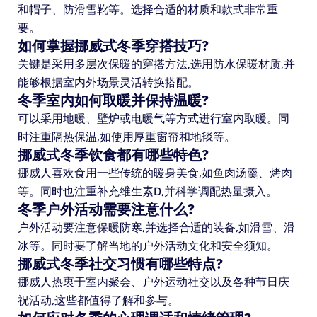
和帽子、防滑雪靴等。选择合适的材质和款式非常重
要。
如何掌握挪威式冬季穿搭技巧?
关键是采用多层次保暖的穿搭方法,选用防水保暖材质,并
能够根据室内外场景灵活转换搭配。
冬季室内如何取暖并保持温暖?
可以采用地暖、壁炉或电暖气等方式进行室内取暖。同
时注重隔热保温,如使用厚重窗帘和地毯等。
挪威式冬季饮食都有哪些特色?
挪威人喜欢食用一些传统的暖身美食,如鱼肉汤羹、烤肉
等。同时也注重补充维生素D,并科学调配热量摄入。
冬季户外活动需要注意什么?
户外活动要注意保暖防寒,并选择合适的装备,如滑雪、滑
冰等。同时要了解当地的户外活动文化和安全须知。
挪威式冬季社交习惯有哪些特点?
挪威人热衷于室内聚会、户外运动社交以及各种节日庆
祝活动,这些都值得了解和参与。