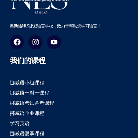
奥斯陆NLS挪威语言学校，致力于帮助您学习语言！
F
I
Y
a
n
o
c
s
u
我们的课程
e
t
t
b
a
u
o
g
b
o
r
e
挪威语小组课程
k
a
挪威语一对一课程
m
挪威语考试备考课程
挪威语企业课程
学习英语
挪威语夏季课程