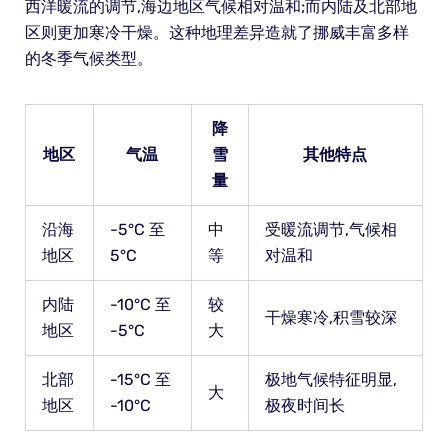
西洋暖流的调节,海边地区气候相对温和;而内陆及北部地
区则更加寒冷干燥。这种地理差异造就了挪威丰富多样
的冬季气候类型。
降
地区
气温
雪
其他特点
量
沿海
-5°C 至
中
受暖流调节,气候相
地区
5°C
等
对温和
内陆
-10°C 至
较
干燥寒冷,积雪较深
地区
-5°C
大
北部
-15°C 至
极地气候特征明显,
大
地区
-10°C
极夜时间长