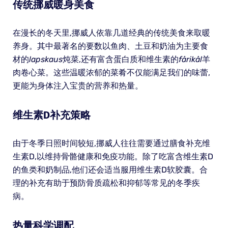
传统挪威暖身美食
在漫长的冬天里,挪威人依靠几道经典的传统美食来取暖
养身。其中最著名的要数以鱼肉、土豆和奶油为主要食
材的
lapskaus
炖菜,还有富含蛋白质和维生素的
fårikål
羊
肉卷心菜。这些温暖浓郁的菜肴不仅能满足我们的味蕾,
更能为身体注入宝贵的营养和热量。
维生素D补充策略
由于冬季日照时间较短,挪威人往往需要通过膳食补充维
生素D,以维持骨骼健康和免疫功能。除了吃富含维生素D
的鱼类和奶制品,他们还会适当服用维生素D软胶囊。合
理的补充有助于预防骨质疏松和抑郁等常见的冬季疾
病。
热量科学调配