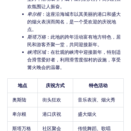
欢氛围让人振奋。
卑尔根
：这座沿海城市以其美丽的港口和盛大
的烟火表演而闻名，是一个受欢迎的庆祝地
点。
斯塔万格
：此地的跨年活动富有地方特色，居
民和游客齐聚一堂，共同迎接新年。
峡湾区域
：在壮观的峡湾中迎接新年，特别适
合滑雪爱好者，利用滑雪度假村的设施，享受
篝火晚会的温馨。
地点
庆祝方式
特色活动
奥斯陆
街头狂欢
音乐表演、烟火秀
卑尔根
港口庆祝
盛大烟火
斯塔万格
社区聚会
传统舞蹈、歌唱