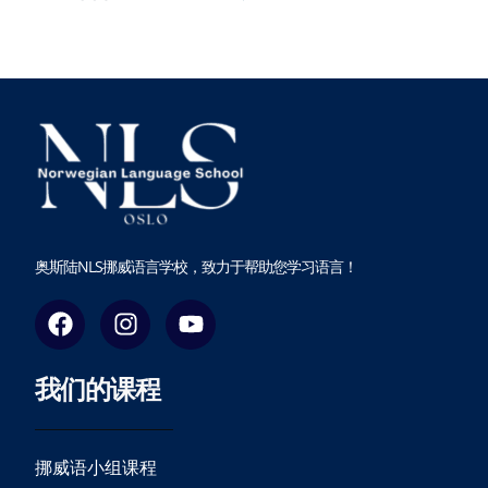
奥斯陆NLS挪威语言学校，致力于帮助您学习语言！
F
I
Y
a
n
o
c
s
u
我们的课程
e
t
t
b
a
u
o
g
b
o
r
e
挪威语小组课程
k
a