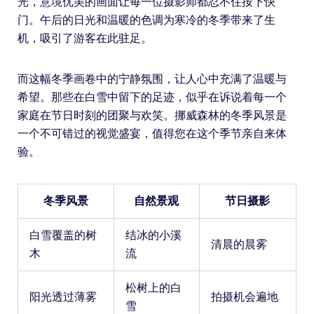
光，意境优美的画面让每一位摄影师都忍不住按下快
门。午后的日光和温暖的色调为寒冷的冬季带来了生
机，吸引了游客在此驻足。
而这幅冬季画卷中的宁静氛围，让人心中充满了温暖与
希望。那些在白雪中留下的足迹，似乎在诉说着每一个
家庭在节日时刻的团聚与欢笑。挪威森林的冬季风景是
一个不可错过的视觉盛宴，值得您在这个季节亲自来体
验。
冬季风景
自然景观
节日摄影
白雪覆盖的树
结冰的小溪
清晨的晨雾
木
流
松树上的白
阳光透过薄雾
拍摄机会遍地
雪