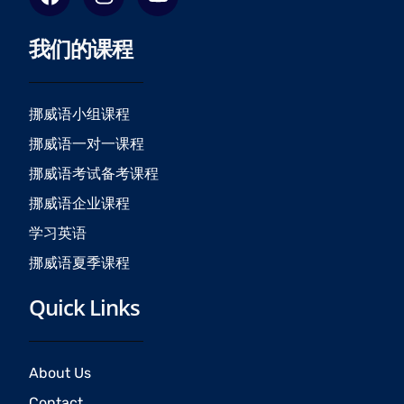
a
n
o
c
s
u
我们的课程
e
t
t
b
a
u
o
g
b
o
r
e
挪威语小组课程
k
a
挪威语一对一课程
m
挪威语考试备考课程
挪威语企业课程
学习英语
挪威语夏季课程
Quick Links
About Us
Contact