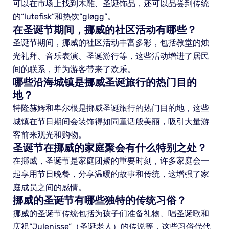
可以在市场上找到木雕、圣诞饰品，还可以品尝到传统
的“lutefisk”和热饮“gløgg”。
在圣诞节期间，挪威的社区活动有哪些？
圣诞节期间，挪威的社区活动丰富多彩，包括教堂的烛
光礼拜、音乐表演、圣诞游行等，这些活动增进了居民
间的联系，并为游客带来了欢乐。
哪些沿海城镇是挪威圣诞旅行的热门目的
地？
特隆赫姆和卑尔根是挪威圣诞旅行的热门目的地，这些
城镇在节日期间会装饰得如同童话般美丽，吸引大量游
客前来观光和购物。
圣诞节在挪威的家庭聚会有什么特别之处？
在挪威，圣诞节是家庭团聚的重要时刻，许多家庭会一
起享用节日晚餐，分享温暖的故事和传统，这增强了家
庭成员之间的感情。
挪威的圣诞节有哪些独特的传统习俗？
挪威的圣诞节传统包括为孩子们准备礼物、唱圣诞歌和
庆祝“Julenisse”（圣诞老人）的传说等，这些习俗代代