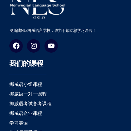
奥斯陆NLS挪威语言学校，致力于帮助您学习语言！
F
I
Y
a
n
o
c
s
u
我们的课程
e
t
t
b
a
u
o
g
b
o
r
e
挪威语小组课程
k
a
挪威语一对一课程
m
挪威语考试备考课程
挪威语企业课程
学习英语