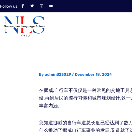
Skip
F
T
I
Y
Follow us:
a
w
n
o
to
c
i
s
u
e
t
t
t
content
b
t
a
u
o
e
g
b
o
r
r
e
k
a
-
m
f
By
admin323029
/
December 18, 2024
在挪威,自行车不仅仅是一种常见的交通工具
设,再到居民的骑行习惯和城市规划设计,这
丰富内涵。
您知道挪威的自行车道总长度已经达到了数万
什么推动了挪威自行车事业的发展,又造就了