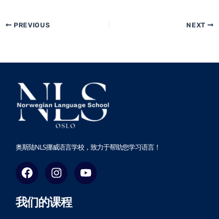
PREVIOUS
NEXT
奥斯陆NLS挪威语言学校，致力于帮助您学习语言！
F
I
Y
a
n
o
c
s
u
我们的课程
e
t
t
b
a
u