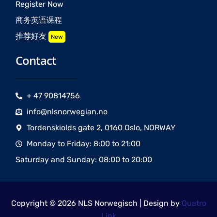
Register Now
商务英语课程
推荐好友
New
Contact
+ 47 90814756
info@nlsnorwegian.no
Tordenskiolds gate 2, 0160 Oslo, NORWAY
Monday to Friday: 8:00 to 21:00
Saturday and Sunday: 08:00 to 20:00
Copyright © 2026 NLS Norwegisch | Design by
Quatro
Link