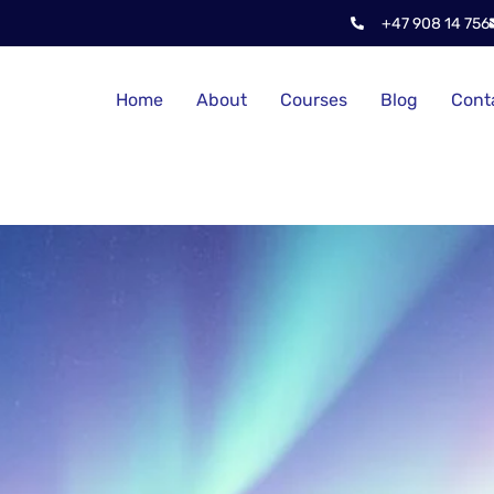
+47 908 14 756
Home
About
Courses
Blog
Cont