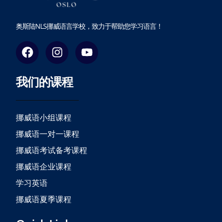
奥斯陆NLS挪威语言学校，致力于帮助您学习语言！
F
I
Y
a
n
o
c
s
u
我们的课程
e
t
t
b
a
u
o
g
b
o
r
e
挪威语小组课程
k
a
挪威语一对一课程
m
挪威语考试备考课程
挪威语企业课程
学习英语
挪威语夏季课程