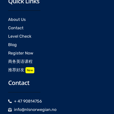
Quick Links
About Us
Contact
Level Check
Blog
Register Now
商务英语课程
推荐好友
New
Contact
+ 47 90814756
info@nlsnorwegian.no