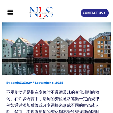
Skip
Menu
to
CONTACT US
content
By
admin323029
/
September 6, 2025
不规则动词是指在变位时不遵循常规的变化规则的动
词。在许多语言中，动词的变位通常遵循一定的规律，
例如通过添加后缀或改变词根来形成不同的时态或人
称。然而，不规则动词的变化则不受这些规律的限制，