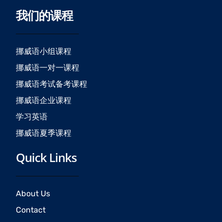
c
s
u
我们的课程
e
t
t
b
a
u
o
g
b
o
r
e
挪威语小组课程
k
a
挪威语一对一课程
m
挪威语考试备考课程
挪威语企业课程
学习英语
挪威语夏季课程
Quick Links
About Us
Contact