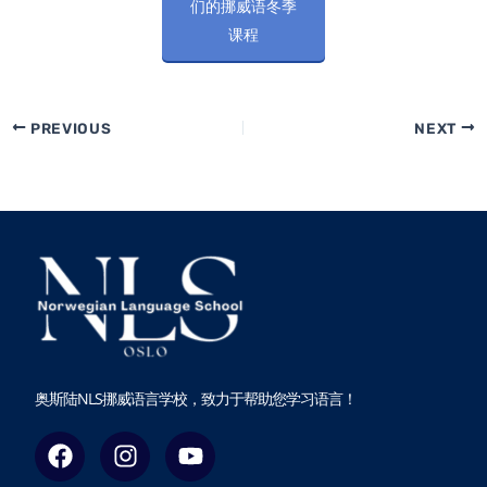
们的挪威语冬季
课程
PREVIOUS
NEXT
奥斯陆NLS挪威语言学校，致力于帮助您学习语言！
F
I
Y
a
n
o