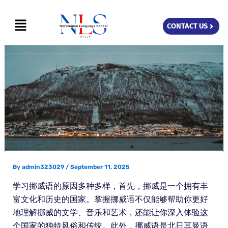
Skip
Menu
to
CONTACT US
content
By
admin323029
/
September 11, 2025
学习挪威语的原因多种多样，首先，挪威是一个拥有丰
富文化和历史的国家。掌握挪威语不仅能够帮助你更好
地理解挪威的文学、音乐和艺术，还能让你深入体验这
个国家的独特风俗和传统。此外，挪威语是北日耳曼语